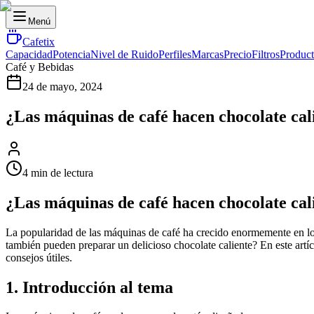
Menú
Cafetix
Capacidad
Potencia
Nivel de Ruido
Perfiles
Marcas
Precio
Filtros
Product
Café y Bebidas
24 de mayo, 2024
¿Las máquinas de café hacen chocolate cal
4 min de lectura
¿Las máquinas de café hacen chocolate cal
La popularidad de las máquinas de café ha crecido enormemente en los
también pueden preparar un delicioso chocolate caliente? En este art
consejos útiles.
1. Introducción al tema