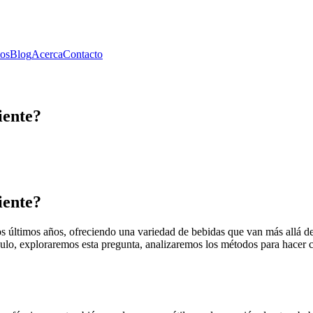
os
Blog
Acerca
Contacto
iente?
iente?
 últimos años, ofreciendo una variedad de bebidas que van más allá del
ículo, exploraremos esta pregunta, analizaremos los métodos para hacer 